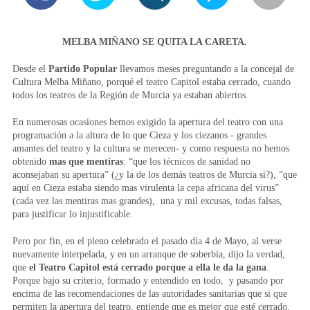
MELBA MIÑANO SE QUITA LA CARETA.
Desde el
Partido Popular
llevamos meses preguntando a la concejal de
Cultura Melba Miñano, porqué el teatro Capitol estaba cerrado, cuando
todos los teatros de la Región de Murcia ya estaban abiertos.
En numerosas ocasiones hemos exigido la apertura del teatro con una
programación a la altura de lo que Cieza y los ciezanos - grandes
amantes del teatro y la cultura se merecen- y como respuesta no hemos
obtenido
mas que mentiras
: “que los técnicos de sanidad no
aconsejaban su apertura” (¿y la de los demás teatros de Murcia si?), “que
aquí en Cieza estaba siendo mas virulenta la cepa africana del virus”
(cada vez las mentiras mas grandes), una y mil excusas, todas falsas,
para justificar lo injustificable.
Pero por fin, en el pleno celebrado el pasado día 4 de Mayo, al verse
nuevamente interpelada, y en un arranque de soberbia, dijo la verdad,
que
el Teatro Capitol está cerrado porque a ella le da la gana
.
Porque bajo su criterio, formado y entendido en todo, y pasando por
encima de las recomendaciones de las autoridades sanitarias que si que
permiten la apertura del teatro, entiende que es mejor que esté cerrado.